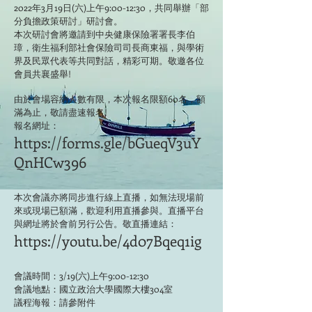
2022年3月19日(六)上午9:00-12:30，共同舉辦「部
分負擔政策研討」研討會。
本次研討會將邀請到中央健康保險署署長李伯
璋，衛生福利部社會保險司司長商東福，與學術
界及民眾代表等共同對話，精彩可期。敬邀各位
會員共襄盛舉!
由於會場容納人數有限，本次報名限額60名，額
滿為止，敬請盡速報名!
報名網址：
https://forms.gle/bGueqV3uY
QnHCw396
本次會議亦將同步進行線上直播，如無法現場前
來或現場已額滿，歡迎利用直播參與。直播平台
與網址將於會前另行公告。敬直播連結：
https://youtu.be/4d07Bqeq1ig
會議時間：3/19(六)上午9:00-12:30
會議地點：國立政治大學國際大樓304室
議程海報：請參附件