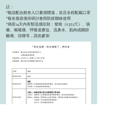
註：
*敬請配合館舍入口量測體溫，並且全程配戴口罩
*報名個資僅供研討會與防疫聯絡使用
*倘若14天內有類流感症狀：發燒（≧37.5℃）、咳
嗽、喉嚨痛、呼吸道窘迫、流鼻水、肌肉或關節
酸痛、頭痛等，請勿參加