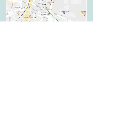
​聯絡學會
地址: 112304 臺北市北投區立農街2段
155號 醫學二館2樓201室
Address:
Room 201, 2nd Floor, Medical
Building ll, No. 155, Sec. 2, Linong St.
Beitou Dist., Taipei City 112304, Taiwan
(R.O.C)
台灣健康經濟學會
Taiwan Society of Health Economics
E-mail:
taishe.org@gmail.com
Telephone:
02-2826-7000
#65224